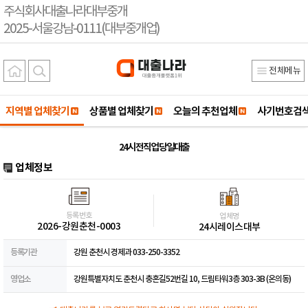
주식회사대출나라대부중개
2025-서울강남-0111(대부중개업)
전체메뉴
지역별 업체찾기
상품별 업체찾기
오늘의 추천업체
사기번호검
24시 전직업 당일대출
업체정보
등록번호
업체명
2026-강원춘천-0003
24시레이스대부
등록기관
강원 춘천시 경제과 033-250-3352
영업소
강원특별자치도 춘천시 충혼길52번길 10, 드림타워3층 303-3B (온의동)