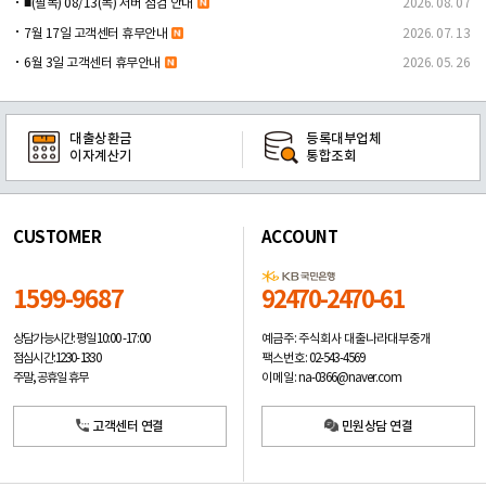
■(필독) 08/13(목) 서버 점검 안내
2026. 08. 07
7월 17일 고객센터 휴무안내
2026. 07. 13
6월 3일 고객센터 휴무안내
2026. 05. 26
대출상환금
등록대부업체
이자계산기
통합조회
CUSTOMER
ACCOUNT
1599-9687
92470-2470-61
예금주: 주식회사 대출나라대부중개
상담가능시간: 평일
10:00 -17:00
팩스번호: 02-543-4569
점심시간: 12:30 - 13:30
이메일: na-0366@naver.com
주말, 공휴일 휴무
고객센터 연결
민원상담 연결