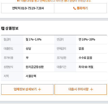
대출나라를 보고 연락드렸다고 하시면 보다 상담이 쉬워집니다.
연락처
010-7519-7284
통화하기
상품정보
월금리
월 1%~1.6%
연금리
연 10%~20%
대출한도
상담
연체금리
없음
추가비용
무
조기상환
수수료 없음
상환방식
원리금균등상환
대출기간
최대 60 개월
지역
서울강북
업체정보 상세보기
대출시 주의사항