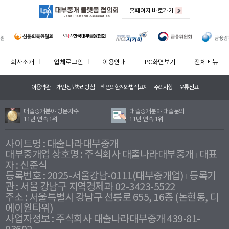
홈페이지 바로가기
회사소개
업체로그인
이용안내
PC화면보기
전체메뉴
이용약관
개인정보처리방침
책임의한계와법적고지
주의사항
오류신고
대출중개분야 방문자수
대출중개분야 대출문의
11년 연속 1위
11년 연속 1위
사이트명 : 대출나라대부중개
대부중개업 상호명 : 주식회사 대출나라대부중개
대표
자 : 신준식
등록번호 : 2025-서울강남-0111(대부중개업)
등록기
관 : 서울 강남구 지역경제과 02-3423-5522
주소 : 서울특별시 강남구 선릉로 655, 16층 (논현동, 디
에이원타워)
사업자정보 : 주식회사 대출나라대부중개 439-81-