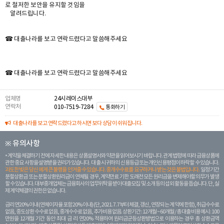
로 철저한 보안을 유지할 것임을
알려드립니다.
☎ 대출나라를 보고 연락드렸다고 말씀해주세요
☎ 대출나라를 보고 연락드렸다고 말씀해주세요
업체명
24시레이스대부
연락처
010-7519-7284
통화하기
대출나라를 보고 연락드렸다고 하시면 보다 상담이 쉬워집니다.
※ 유의사항
계약을 체결하기 전에 자세한 내용은 상품설명서와 약관을 읽어보시기 바랍니다. 관계 법령에 따라 금융상품에
관한 중요 사항을 설명받을 권리가 있습니다. 대 출 시 귀하의 신용등급 또는 개인신용평점이 하락할 수 있습니다.
과도한 빚은 당신 에게 큰 불행을 안겨줄 수 있습니다. 중개수수료를 요구하거나 받는 것은 불법입니다.
일정 기간
분할상환금 또는 분할상환원리금이 연체될 경우, 계약만료 기한 도래전 모든 원리금을 변제해야할 의무가 발생
할 수 있습니다. 대부중개업체는 금융회사의 업무위탁을 받아 대출모집 및 소개 등의 섭외 활동을 돕습니다. 단, 실
제 계약체결의 권한은 없습니다.
금리 연20% 이내 (연체이자율 포함 20% 이내) (단, 2021. 7. 7부터 체결, 갱신, 연장되는 계 약에 한함), 취급수수료
없음, 중도상환 수수료 없음, 중개수수료 없음, 추가비용 없음. 상환기간 : 12개월 ~ 60개월 / 총 대출 비용 예시 : 100
만원을 12개월 기간 동안 최대 금 리 연20% 적용하여 원리금균등상환방법으로 이용하는 경우 총 상환금액