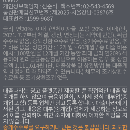
03602
개인정보책임자 : 신준식
팩스번호: 02-543-4569
통신판매업신고번호 : 제2025-서울강남-03876호
대표번호 : 1599-9687
금리 연20% 이내 (연체이자율 포함 20% 이내)(단,
2021. 7. 7부터 체결, 갱신, 연장되는 계약에 한함), 취급
수수료 없음, 중도상환 수수료 없음, 중개수수료 없음, 추
가비용 없음. 상환기간 : 12개월 ~ 60개월 / 총 대출 비용
예시 : 100만원을 12개월 기간 동안 최대 금리 연20% 적
용하여 원리금균등상환방법으로 이용하는 경우 총 상환
금액 1,111,614원 (단, 대출상품 및 상환방법 등 대출계
약 내용에 따라 달라질 수 있습니다.) 채무의 조기상환수
수료율 등 조기상환조건 없음.
대출나라는 광고 플랫폼만 제공할 뿐 직접적인 대출 및
중개를 하지 않으며 금융위원회, 지자체 정식 대부업(중
개업 포함) 등록 업체만 광고 등록 합니다. 대출나라에 기
재된 광고 내용은 대부(중개업) 업체가 제공하는 정보로
서 이를 신뢰하여 취한 조치에 대하여 어떠한 책임을 지
지 않습니다.
중개수수료를 요구하거나 받는 것은 불법입니다. 과도한