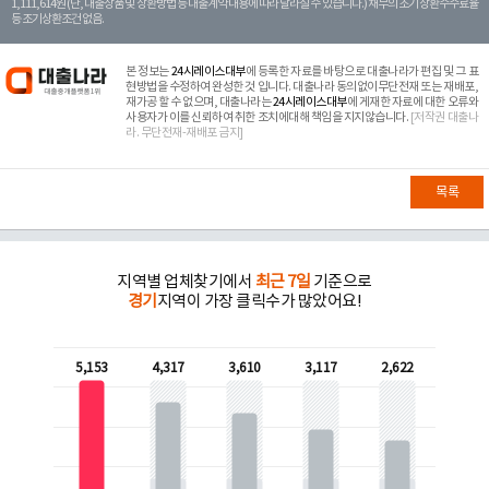
1,111,614원 (단, 대출상품 및 상환방법 등 대출계약 내용에 따라 달라질 수 있습니다.) 채무의 조기 상환수수료율
등 조기상환조건 없음.
본 정보는
24시레이스대부
에 등록한 자료를 바탕으로 대출나라가 편집 및 그 표
현방법을 수정하여 완성한 것 입니다. 대출나라 동의없이무단전재 또는 재배포,
재가공 할 수 없으며, 대출나라는
24시레이스대부
에 게재한 자료에 대한 오류와
사용자가 이를 신뢰하여 취한 조치에대해 책임을 지지않습니다.
[저작권 대출나
라. 무단전재-재배포 금지]
목록
지역별 업체찾기에서
최근 7일
기준으로
경기
지역이 가장 클릭수가 많았어요!
5,153
4,317
3,610
3,117
2,622