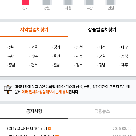
경기
강원
서울
부산
인천
지역별 업체찾기
상품별 업체찾기
전체
서울
경기
인천
대전
대구
부산
광주
울산
세종
강원
충북
충남
전북
전남
경북
경남
제주
대출나라에 광고 중인 등록업체마다 기준과 상품, 금리, 상환기간이 모두 다르기 때
문에
여러 업체와 상담해보시는게 유리
합니다.
공지사항
금융뉴스
8월 17일 고객센터 휴무안내
2026. 08. 07