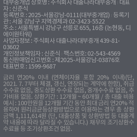
대부중개업 상호명 : 주식회사 대출나라대부중개
대표
자 : 신준식
등록번호 : 2025-서울강남-0111(대부중개업)
등록기
관 : 서울 강남구 지역경제과 02-3423-5522
주소 : 서울특별시 강남구 선릉로 655, 16층 (논현동, 디
에이원타워)
사업자정보 : 주식회사 대출나라대부중개 439-81-
03602
개인정보책임자 : 신준식
팩스번호: 02-543-4569
통신판매업신고번호 : 제2025-서울강남-03876호
대표번호 : 1599-9687
금리 연20% 이내 (연체이자율 포함 20% 이내)(단,
2021. 7. 7부터 체결, 갱신, 연장되는 계약에 한함), 취급
수수료 없음, 중도상환 수수료 없음, 중개수수료 없음, 추
가비용 없음. 상환기간 : 12개월 ~ 60개월 / 총 대출 비용
예시 : 100만원을 12개월 기간 동안 최대 금리 연20% 적
용하여 원리금균등상환방법으로 이용하는 경우 총 상환
금액 1,111,614원 (단, 대출상품 및 상환방법 등 대출계
약 내용에 따라 달라질 수 있습니다.) 채무의 조기상환수
수료율 등 조기상환조건 없음.