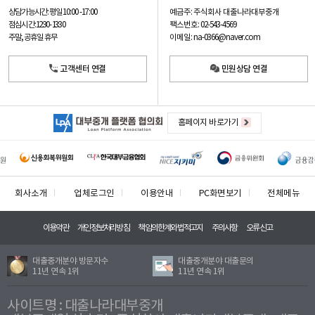
예금주: 주식회사 대출나라대부중개
상담가능시간: 평일
10:00 -17:00
팩스번호: 02-543-4569
점심시간: 12:30 - 13:30
이메일: na-0366@naver.com
주말, 공휴일 휴무
고객센터 연결
민원상담 연결
홈페이지 바로가기
회사소개
업체로그인
이용안내
PC화면보기
전체메뉴
이용약관
개인정보처리방침
책임의한계와법적고지
주의사항
오류신고
대출중개분야 방문자수
대출중개분야 대출문의
11년 연속 1위
11년 연속 1위
사이트명 : 대출나라대부중개