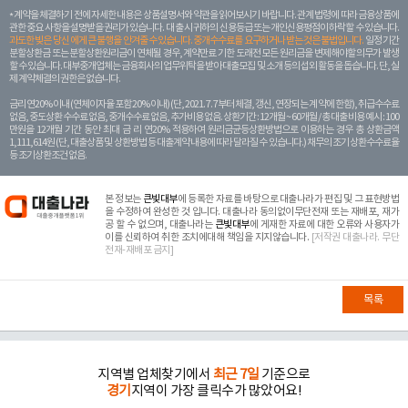
계약을 체결하기 전에 자세한 내용은 상품설명서와 약관을 읽어보시기 바랍니다. 관계 법령에 따라 금융상품에
관한 중요 사항을 설명받을 권리가 있습니다. 대 출 시 귀하의 신용등급 또는 개인신용평점이 하락할 수 있습니다.
과도한 빚은 당신 에게 큰 불행을 안겨줄 수 있습니다. 중개수수료를 요구하거나 받는 것은 불법입니다.
일정 기간
분할상환금 또는 분할상환원리금이 연체될 경우, 계약만료 기한 도래전 모든 원리금을 변제해야할 의무가 발생
할 수 있습니다. 대부중개업체는 금융회사의 업무위탁을 받아 대출모집 및 소개 등의 섭외 활동을 돕습니다. 단, 실
제 계약체결의 권한은 없습니다.
금리 연20% 이내 (연체이자율 포함 20% 이내) (단, 2021. 7. 7부터 체결, 갱신, 연장되는 계 약에 한함), 취급수수료
없음, 중도상환 수수료 없음, 중개수수료 없음, 추가비용 없음. 상환기간 : 12개월 ~ 60개월 / 총 대출 비용 예시 : 100
만원을 12개월 기간 동안 최대 금 리 연20% 적용하여 원리금균등상환방법으로 이용하는 경우 총 상환금액
1,111,614원 (단, 대출상품 및 상환방법 등 대출계약 내용에 따라 달라질 수 있습니다.) 채무의 조기 상환수수료율
등 조기상환조건 없음.
본 정보는
큰빛대부
에 등록한 자료를 바탕으로 대출나라가 편집 및 그 표현방법
을 수정하여 완성한 것 입니다. 대출나라 동의없이무단전재 또는 재배포, 재가
공 할 수 없으며, 대출나라는
큰빛대부
에 게재한 자료에 대한 오류와 사용자가
이를 신뢰하여 취한 조치에대해 책임을 지지않습니다.
[저작권 대출나라. 무단
전재-재배포 금지]
목록
지역별 업체찾기에서
최근 7일
기준으로
경기
지역이 가장 클릭수가 많았어요!