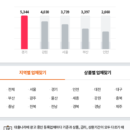
5,344
4,030
3,739
3,397
2,660
경기
강원
서울
부산
인천
지역별 업체찾기
상품별 업체찾기
전체
서울
경기
인천
대전
대구
부산
광주
울산
세종
강원
충북
충남
전북
전남
경북
경남
제주
대출나라에 광고 중인 등록업체마다 기준과 상품, 금리, 상환기간이 모두 다르기 때