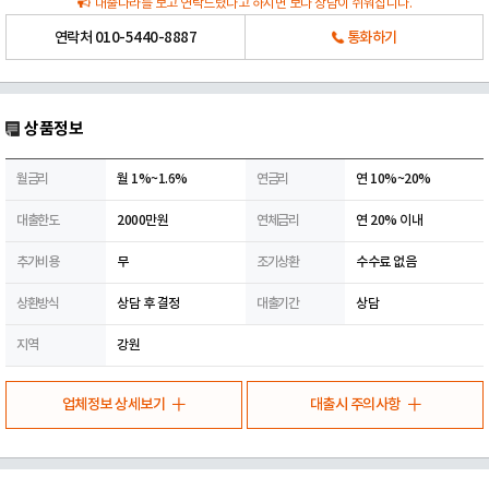
대출나라를 보고 연락드렸다고 하시면 보다 상담이 쉬워집니다.
연락처
010-5440-8887
통화하기
상품정보
월금리
월 1%~1.6%
연금리
연 10%~20%
대출한도
2000만원
연체금리
연 20% 이내
추가비용
무
조기상환
수수료 없음
상환방식
상담 후 결정
대출기간
상담
지역
강원
업체정보 상세보기
대출시 주의사항