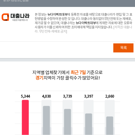
등 조기상환조건 없음.
본 정보는
뉴다이렉트대부
에 등록한 자료를 바탕으로 대출나라가 편집 및 그 표
현방법을 수정하여 완성한 것 입니다. 대출나라 동의없이무단전재 또는 재배포,
재가공 할 수 없으며, 대출나라는
뉴다이렉트대부
에 게재한 자료에 대한 오류와
사용자가 이를 신뢰하여 취한 조치에대해 책임을 지지않습니다.
[저작권 대출나
라. 무단전재-재배포 금지]
목록
지역별 업체찾기에서
최근 7일
기준으로
경기
지역이 가장 클릭수가 많았어요!
5,344
4,030
3,739
3,397
2,660