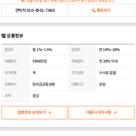
대출나라를 보고 연락드렸다고 하시면 보다 상담이 쉬워집니다.
연락처
010-4501-7668
통화하기
상품정보
월금리
월 1%~1.6%
연금리
연 10%~20%
대출한도
5000만원
연체금리
연 20% 이내
추가비용
무
조기상환
수수료 없음
상환방식
원리금균등상환
대출기간
상담
지역
경남
업체정보 상세보기
대출시 주의사항