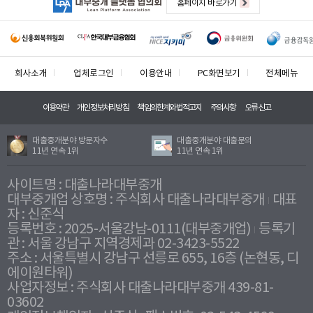
홈페이지 바로가기
회사소개
업체로그인
이용안내
PC화면보기
전체메뉴
이용약관
개인정보처리방침
책임의한계와법적고지
주의사항
오류신고
대출중개분야 방문자수
대출중개분야 대출문의
11년 연속 1위
11년 연속 1위
사이트명 : 대출나라대부중개
대부중개업 상호명 : 주식회사 대출나라대부중개
대표
자 : 신준식
등록번호 : 2025-서울강남-0111(대부중개업)
등록기
관 : 서울 강남구 지역경제과 02-3423-5522
주소 : 서울특별시 강남구 선릉로 655, 16층 (논현동, 디
에이원타워)
사업자정보 : 주식회사 대출나라대부중개 439-81-
03602