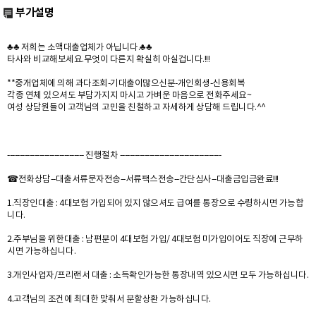
부가설명
♣♣ 저희는 소액대출업체가 아닙니다.♣♣
타사와 비교해보세요.무엇이 다른지 확실히 아실겁니다.!!!
**중개업체에 의해 과다조회-기대출이많으신분-개인회생-신용회복
각종 연체 있으셔도 부담가지지 마시고 가벼운 마음으로 전화주세요~
여성 상담원들이 고객님의 고민을 친철하고 자세하게 상담해 드립니다.^^
------------------------------- 진행절차 -----------------------------------------
☎전화상담--대출서류문자전송--서류팩스전송--간단심사--대출금입금완료!!!
1.직장인대출 : 4대보험 가입되어 있지 않으셔도 급여를 통장으로 수령하시면 가능합
니다.
2.주부님을 위한대출 : 남편분이 4대보험 가입/ 4대보험 미가입이어도 직장에 근무하
시면 가능하십니다.
3.개인사업자/프리랜서 대출 : 소득확인가능한 통장내역 있으시면 모두 가능하십니다.
4.고객님의 조건에 최대한 맞춰서 분할상환 가능하십니다.