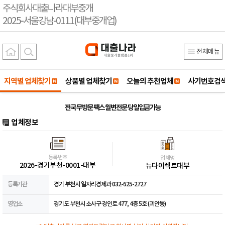
주식회사대출나라대부중개
2025-서울강남-0111(대부중개업)
전체메뉴
지역별 업체찾기
상품별 업체찾기
오늘의 추천업체
사기번호검
전국 무방문 팩스 월변전문 당일입금가능
업체정보
등록번호
업체명
2026-경기부천-0001-대부
뉴다이렉트대부
등록기관
경기 부천시 일자리경제과 032-625-2727
영업소
경기도 부천시 소사구 경인로 477, 4층 5호 (괴안동)