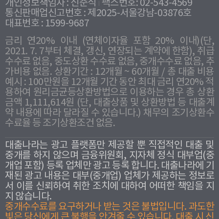
개인정보책임자 : 신준식
팩스번호: 02-543-4569
통신판매업신고번호 : 제2025-서울강남-03876호
대표번호 : 1599-9687
금리 연20% 이내 (연체이자율 포함 20% 이내)(단,
2021. 7. 7부터 체결, 갱신, 연장되는 계약에 한함), 취급
수수료 없음, 중도상환 수수료 없음, 중개수수료 없음, 추
가비용 없음. 상환기간 : 12개월 ~ 60개월 / 총 대출 비용
예시 : 100만원을 12개월 기간 동안 최대 금리 연20% 적
용하여 원리금균등상환방법으로 이용하는 경우 총 상환
금액 1,111,614원 (단, 대출상품 및 상환방법 등 대출계
약 내용에 따라 달라질 수 있습니다.) 채무의 조기상환수
수료율 등 조기상환조건 없음.
대출나라는 광고 플랫폼만 제공할 뿐 직접적인 대출 및
중개를 하지 않으며 금융위원회, 지자체 정식 대부업(중
개업 포함) 등록 업체만 광고 등록 합니다. 대출나라에 기
재된 광고 내용은 대부(중개업) 업체가 제공하는 정보로
서 이를 신뢰하여 취한 조치에 대하여 어떠한 책임을 지
지 않습니다.
중개수수료를 요구하거나 받는 것은 불법입니다. 과도한
빛은 당신에게 큰 불행을 안겨줄 수 있습니다. 대출 시 신