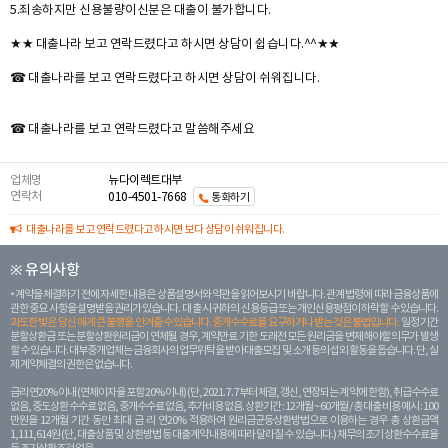
5.죄송하지만 신용불량이신분은 대출이 불가합니다.
★★ 대출나라 보고 연락드렸다고 하시면 상담이 쉽습니다.^^★★
☎ 대출나라를 보고 연락드렸다고 하시면 상담이 쉬워집니다.
☎ 대출나라를 보고 연락드렸다고 말씀해주세요
업체명
뉴다이렉트대부
연락처
010-4501-7668
통화하기
대출나라를 보고 연락드렸다고 하시면 보다 상담이 쉬워집니다.
※ 유의사항
계약을 체결하기 전에 자세한 내용은 상품설명서와 약관을 읽어보시기 바랍니다. 관계 법령에 따라 금융상품에
관한 중요 사항을 설명받을 권리가 있습니다. 대 출 시 귀하의 신용등급 또는 개인신용평점이 하락할 수 있습니다.
과도한 빚은 당신 에게 큰 불행을 안겨줄 수 있습니다. 중개수수료를 요구하거나 받는 것은 불법입니다.
일정 기간
분할상환금 또는 분할상환원리금이 연체될 경우, 계약만료 기한 도래전 모든 원리금을 변제해야할 의무가 발생
할 수 있습니다. 대부중개업체는 금융회사의 업무위탁을 받아 대출모집 및 소개 등의 섭외 활동을 돕습니다. 단, 실
제 계약체결의 권한은 없습니다.
금리 연20% 이내 (연체이자율 포함 20% 이내) (단, 2021. 7. 7부터 체결, 갱신, 연장되는 계 약에 한함), 취급수수료
없음, 중도상환 수수료 없음, 중개수수료 없음, 추가비용 없음. 상환기간 : 12개월 ~ 60개월 / 총 대출 비용 예시 : 100
만원을 12개월 기간 동안 최대 금 리 연20% 적용하여 원리금균등상환방법으로 이용하는 경우 총 상환금액
1,111,614원 (단, 대출상품 및 상환방법 등 대출계약 내용에 따라 달라질 수 있습니다.) 채무의 조기 상환수수료율