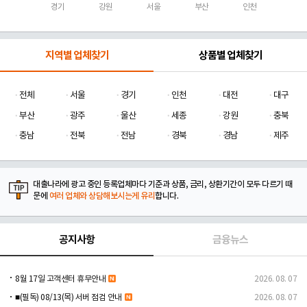
경기
강원
서울
부산
인천
지역별 업체찾기
상품별 업체찾기
전체
서울
경기
인천
대전
대구
부산
광주
울산
세종
강원
충북
충남
전북
전남
경북
경남
제주
대출나라에 광고 중인 등록업체마다 기준과 상품, 금리, 상환기간이 모두 다르기 때
문에
여러 업체와 상담해보시는게 유리
합니다.
공지사항
금융뉴스
8월 17일 고객센터 휴무안내
2026. 08. 07
■(필독) 08/13(목) 서버 점검 안내
2026. 08. 07