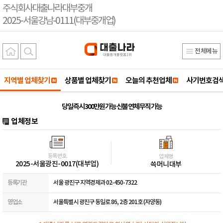
주식회사대출나라대부중개
2025-서울강남-0111(대부중개업)
전체메뉴
지역별 업체찾기
상품별 업체찾기
오늘의 추천업체
사기번호검
당일 즉시 300만원 가능 신불 연체 무직 가능
업체정보
등록번호
업체명
2025-서울광진-0017(대부업)
쓱머니대부
등록기관
서울 광진구 지역경제과 02-450-7322
영업소
서울특별시 광진구 동일로 86, 2층 201호 (자양동)