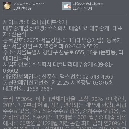
대출중개분야 방문자수
대출중개분야 대출문의
11년 연속 1위
11년 연속 1위
사이트명 : 대출나라대부중개
대부중개업 상호명 : 주식회사 대출나라대부중개
대표
자 : 신준식
등록번호 : 2025-서울강남-0111(대부중개업)
등록기
관 : 서울 강남구 지역경제과 02-3423-5522
주소 : 서울특별시 강남구 선릉로 655, 16층 (논현동, 디
에이원타워)
사업자정보 : 주식회사 대출나라대부중개 439-81-
03602
개인정보책임자 : 신준식
팩스번호: 02-543-4569
통신판매업신고번호 : 제2025-서울강남-03876호
대표번호 : 1599-9687
금리 연20% 이내 (연체이자율 포함 20% 이내)(단,
2021. 7. 7부터 체결, 갱신, 연장되는 계약에 한함), 취급
수수료 없음, 중도상환 수수료 없음, 중개수수료 없음, 추
가비용 없음. 상환기간 : 12개월 ~ 60개월 / 총 대출 비용
예시 : 100만원을 12개월 기간 동안 최대 금리 연20% 적