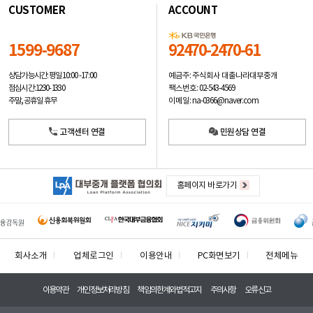
CUSTOMER
ACCOUNT
1599-9687
92470-2470-61
예금주: 주식회사 대출나라대부중개
상담가능시간: 평일
10:00 -17:00
팩스번호: 02-543-4569
점심시간: 12:30 - 13:30
이메일: na-0366@naver.com
주말, 공휴일 휴무
고객센터 연결
민원상담 연결
홈페이지 바로가기
회사소개
업체로그인
이용안내
PC화면보기
전체메뉴
이용약관
개인정보처리방침
책임의한계와법적고지
주의사항
오류신고