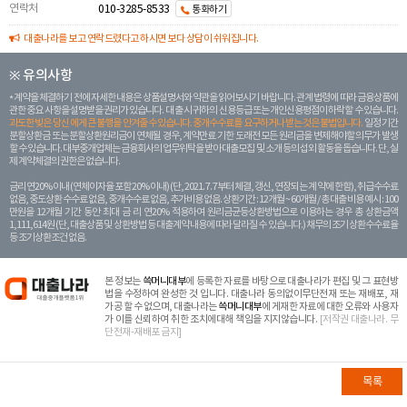
연락처
010-3285-8533
통화하기
대출나라를 보고 연락드렸다고 하시면 보다 상담이 쉬워집니다.
※ 유의사항
계약을 체결하기 전에 자세한 내용은 상품설명서와 약관을 읽어보시기 바랍니다. 관계 법령에 따라 금융상품에
관한 중요 사항을 설명받을 권리가 있습니다. 대 출 시 귀하의 신용등급 또는 개인신용평점이 하락할 수 있습니다.
과도한 빚은 당신 에게 큰 불행을 안겨줄 수 있습니다. 중개수수료를 요구하거나 받는 것은 불법입니다.
일정 기간
분할상환금 또는 분할상환원리금이 연체될 경우, 계약만료 기한 도래전 모든 원리금을 변제해야할 의무가 발생
할 수 있습니다. 대부중개업체는 금융회사의 업무위탁을 받아 대출모집 및 소개 등의 섭외 활동을 돕습니다. 단, 실
제 계약체결의 권한은 없습니다.
금리 연20% 이내 (연체이자율 포함 20% 이내) (단, 2021. 7. 7부터 체결, 갱신, 연장되는 계 약에 한함), 취급수수료
없음, 중도상환 수수료 없음, 중개수수료 없음, 추가비용 없음. 상환기간 : 12개월 ~ 60개월 / 총 대출 비용 예시 : 100
만원을 12개월 기간 동안 최대 금 리 연20% 적용하여 원리금균등상환방법으로 이용하는 경우 총 상환금액
1,111,614원 (단, 대출상품 및 상환방법 등 대출계약 내용에 따라 달라질 수 있습니다.) 채무의 조기 상환수수료율
등 조기상환조건 없음.
본 정보는
쓱머니대부
에 등록한 자료를 바탕으로 대출나라가 편집 및 그 표현방
법을 수정하여 완성한 것 입니다. 대출나라 동의없이무단전재 또는 재배포, 재
가공 할 수 없으며, 대출나라는
쓱머니대부
에 게재한 자료에 대한 오류와 사용자
가 이를 신뢰하여 취한 조치에대해 책임을 지지않습니다.
[저작권 대출나라. 무
단전재-재배포 금지]
목록