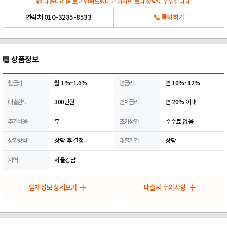
대출나라를 보고 연락드렸다고 하시면 보다 상담이 쉬워집니다.
연락처
010-3285-8533
통화하기
상품정보
월금리
월 1%~1.6%
연금리
연 10%~12%
대출한도
300만원
연체금리
연 20% 이내
추가비용
무
조기상환
수수료 없음
상환방식
상담 후 결정
대출기간
상담
지역
서울강남
업체정보 상세보기
대출시 주의사항