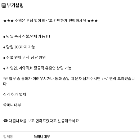
부가설명
★★★ 소액은 부담 없이 빠르고 간단하게 진행하세요 ★★★
● 당일 즉시 신불.연체 가능 ! ! !
● 당일 300까지 가능
● 신불 연체 무직 상담 환영
● 자영업..계약직.비정규직.유흥업 상담 가능
☏ 업무 중 통화가 어려우시거나 통화 중일 때 문자 남겨주시면 바로 연락 드리겠습니
다.
정식 허가 업체
쓱머니대부
☎ 대출나라를 보고 연락드렸다고 말씀해주세요
업체명
쓱머니대부