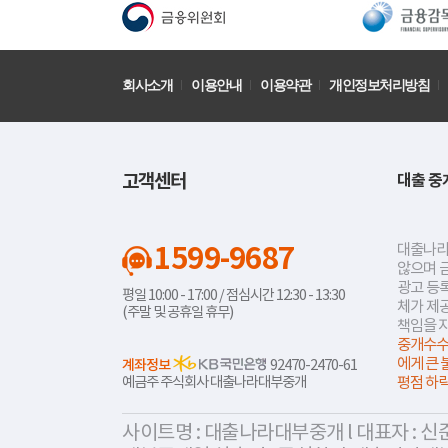
회사소개
이용안내
이용약관
개인정보처리방침
고객센터
대출 중
1599-9687
대출나라
않으며 
광고 등록
평일 10:00 - 17:00 / 점심시간 12:30 - 13:30
체가 제
(주말 및 공휴일 휴무)
책임을 
중개수수
에게 큰 
계좌정보
92470-2470-61
예금주 주식회사 대출나라대부중개
평점 하
사이트명 : 대출나라대부중개 l 대표자 : 신준식