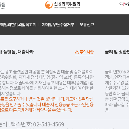
책임의한계와법적고지
이메일무단수집거부
오류신고
개 플랫폼, 대출나라
금리 및 상환
주의사항
는 광고 플랫폼만 제공할 뿐 직접적인 대출 및 중개를 하지
금리 연20% 이
금융위원회, 지자체 정식 대부업(중개업 포함) 등록 업체만
갱신, 연장 되
 합니다. 대출나라에 기재된 광고 내용은 대부(중개업) 업
개수수료 없음,
공하는 정보로서 이를 신뢰하여 취한 조치에 대하여 어떠한
상환기간 : 12
지지 않습니다.
동안 최대 금
료를 요구하거나 받는 것은 불법입니다. 과도한 빚은 당신
총 상환 금액 1
불행을 안겨줄 수 있습니다. 대출 시 신용등급 또는 개인신용
따라 달라질 
락으로 다른 금융거래가 제약받을 수 있습니다.
음.
 l 팩스번호: 02-543-4569