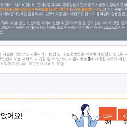
을 읽어보시기 바랍니다. 관계법령에 따라 금융상품에 관한 중요 사항을 설명받을 권리
안겨줄 수 있습니다. 중개수수료를 요구하거나 받는 것은 불법입니다.
일정 기간 분할상환
. 대부중개업체는 금융회사의 업무위탁을 받아 대출모집 및 소개 등의 섭외 활동을 돕습
. 7. 7부터 체결, 갱신, 연장되는 계약에 한함), 취급수수료 없음, 중도상환 수수료 없음, 중개
금리 연20% 적용하여 원리금균등상환방법으로 이용하는 경우 총 상환금액 1,111,614원 
음.
한 자료를 바탕으로 대출나라가 편집 및 그 표현방법을 수정하여 완성한 것 입니다
단전재 또는 재배포, 재가공 할 수 없으며, 대출나라는
[]
에 게재한 자료에 대한
[저작권 대출나라. 무단전재-재배포 금지]
많았어요!
5,344
4,
경기
강