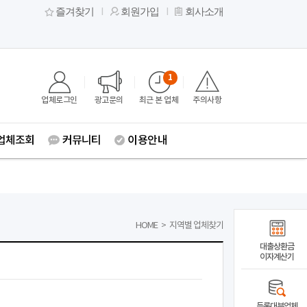
즐겨찾기
회원가입
회사소개
1
업체로그인
광고문의
최근 본 업체
주의사항
업체조회
커뮤니티
이용안내
HOME
>
지역별 업체찾기
대출상환금
이자계산기
등록대부업체