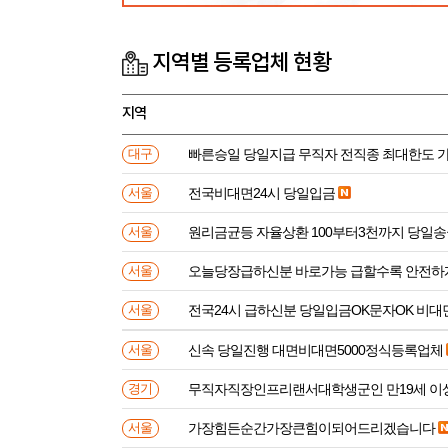
지역별 등록업체 현황
지역
빠른승일 당일지급 무직자 전직종 최대한도 
대구
전국비대면24시 당일입금
서울
원리금균등 자율상환 100부터3천까지 당일
서울
오늘당장급하신분 바로가능 급할수록 안전하
서울
전국24시 급하신분 당일입금OK문자OK 비대
서울
신속 당일진행 대면비대면5000정식등록업체
서울
무직자직장인프리랜서대학생군인 만
경기
가장힘든순간가장큰힘이되어드리겠습니다
서울