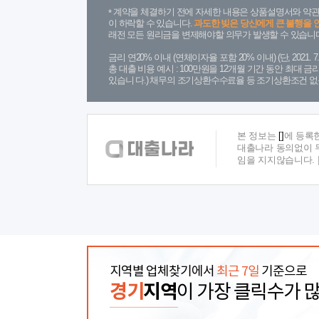
계약을 체결하기 전에 자세한 내용은 상품설명서와 약관
이 하락할 수 있습니다.
과도한 빚은 당신에게 큰 불행을 
래전 모든 원리금을 변제해야할 의무가 발생할 수 있습니다
금리 연20% 이내 (연체이자율 포함 20% 이내) (단, 2021
총 대출 비용 예시 : 100만원을 12개월 기간 동안 최대 
있습니 다.) 채무의 조기상환수수료율 등 조기상환조건 없
본 정보는
[]
에 등록
대출나라 동의없이 무
임을 지지않습니다.
지역별 업체찾기에서
최근 7일
기준으로
경기
지역
이 가장 클릭수가 