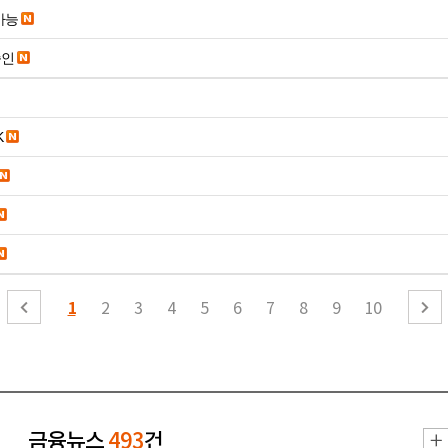
가능
승인
K
1
2
3
4
5
6
7
8
9
10
금융뉴스
493
건