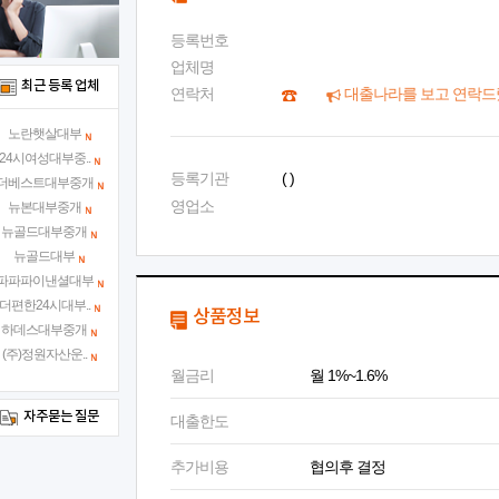
등록번호
업체명
최근 등록 업체
연락처
대출나라를 보고 연락드
노란햇살대부
24시여성대부중..
등록기관
( )
더베스트대부중개
영업소
뉴본대부중개
뉴골드대부중개
뉴골드대부
파파파이낸셜대부
더편한24시대부..
상품정보
하데스대부중개
(주)정원자산운..
월금리
월 1%~1.6%
자주묻는 질문
대출한도
추가비용
협의후 결정