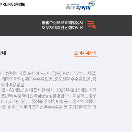
불법추심으로 피해발생시
채무자대리인 신청하세요
안내
이자계산기
내 (연체이자율 포함 20% 이내)(단, 2021. 7. 7부터 체결,
는 계약에 한함), 취급수수료 없음, 중도상환 수수료 없음, 중
 추가비용 없음.
개월 ~ 60개월 / 총 대출 비용 예시 : 100만원을 12개월 기간
리 연20% 적용하여 원리금균등상환방법으로 이용하는 경우
,111,614원 (단, 대출상품 및 상환방법 등 대출계약 내용에
수 있습니다.) 채무의 조기상환수수료율 등 조기상환조건 없