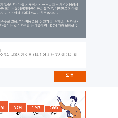
가 있습니다. 대출 시 귀하의 신용등급 또는 개인신용평점
금 또는 분할상환원리금이 연체될 경우, 계약만료 기한 도
니다. 단, 실제 계약체결의 권한은 없습니다.
수수료 없음, 추가비용 없음. 상환기간 : 12개월 ~ 60개월 /
(단, 대출상품 및 상환방법 등 대출계약 내용에 따라 달라질 수
.
 오류와 사용자가 이를 신뢰하여 취한 조치에 대해 책
목록
030
3,739
3,397
2,660
원
서울
부산
인천