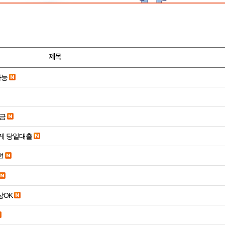
제목
가능
송금
게 당일대출
면
19세 이상OK