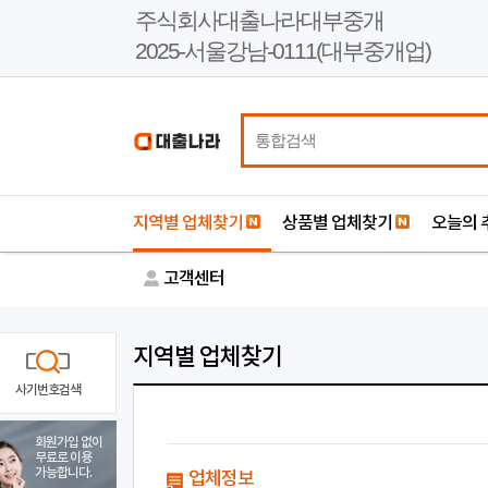
본
주식회사대출나라대부중개
문
2025-서울강남-0111(대부중개업)
바
로
가
기
지역별 업체찾기
상품별 업체찾기
오늘의 
고객센터
지역별 업체찾기
사기번호검색
회원가입 없이
무료로 이용
가능합니다.
업체정보