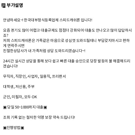
부가설명
안녕하세요~! 한국대부정식등록업체 스피드캐쉬론 입니다!
요즘 경기도 많이 어렵고 대출규제도 점점더 강화되어 대출도 안나오고 많이 답답하시
죠?
저희 스피드캐쉬론은 가족같은 마음으로 성심껏 도와드릴테니 부담갖지마시고 편하
게 연락주시면
친절한상담사가 내 가족처럼 상담 도와드리겠습니다~!
24시간 실시간 상담을 통해 보다 쉽고 빠른 대출 승인으로 당장 발등의 불 해결해드리
겠습니다!
무직자, 직장인, 사업자, 일용직, 프리랜서
대학생, 저신용, 주부
군인, 미필자, 모두 OK
▣ 당일 50~1000까지 대출▣
조회 기록 없는 철저한 익명 보장 약속 드립니다!
▣진행방법▣