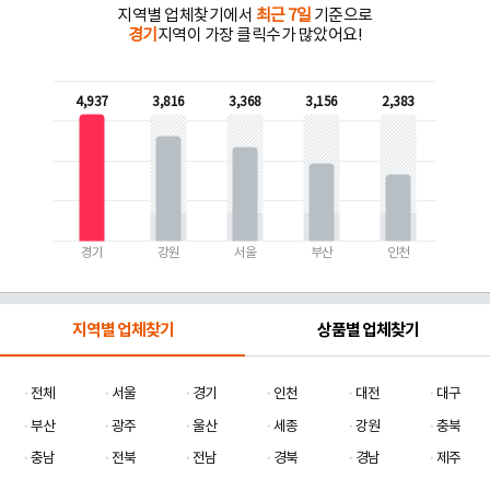
지역별 업체찾기에서
최근 7일
기준으로
경기
지역이 가장 클릭수가 많았어요!
4,937
3,816
3,368
3,156
2,383
경기
강원
서울
부산
인천
지역별 업체찾기
상품별 업체찾기
전체
서울
경기
인천
대전
대구
부산
광주
울산
세종
강원
충북
충남
전북
전남
경북
경남
제주