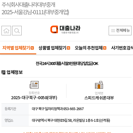
주식회사대출나라대부중개
2025-서울강남-0111(대부중개업)
전체메뉴
지역별 업체찾기
상품별 업체찾기
오늘의 추천업체
사기번호검
전국24시 300대출시 월5만원대 당일입금OK
업체정보
등록번호
업체명
2025-대구북구-0058(대부)
스피드캐쉬론대부
등록기관
대구 북구 일자리정책과 053-665-2667
영업소
대구광역시 북구 대현로9길 58, 라온빌딩 1층 6-1호 (산격동)