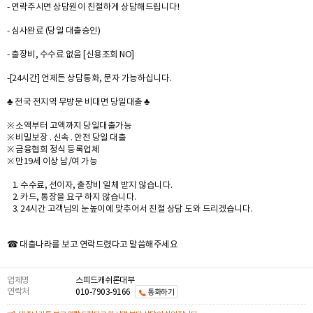
- 연락주시면 상담원이 친절하게 상담해드립니다!
- 심사완료 (당일 대출승인)
- 출장비, 수수료 없음 [신용조회 NO]
-[24시간] 언제든 상담통화, 문자 가능하십니다.
♣ 전국 전지역 무방문 비대면 당일대출 ♣
※ 소액부터 고액까지 당일대출가능
※ 비밀보장 . 신속 . 안전 당일 대출
※ 금융협회 정식 등록업체
※ 만19세 이상 남/여 가능
1. 수수료, 선이자, 출장비 일체 받지 않습니다.
2. 카드, 통장을 요구 하지 않습니다.
3. 24시간 고객님의 눈높이에 맞추어서 친절 상담 도와 드리겠습니다.
☎ 대출나라를 보고 연락드렸다고 말씀해주세요
업체명
스피드캐쉬론대부
연락처
010-7903-9166
통화하기