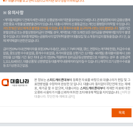
대출나라를 보고 연락드렸다고 하시면 보다 상담이 쉬워집니다.
※ 유의사항
계약을 체결하기 전에 자세한 내용은 상품설명서와 약관을 읽어보시기 바랍니다. 관계 법령에 따라 금융상품에
관한 중요 사항을 설명받을 권리가 있습니다. 대 출 시 귀하의 신용등급 또는 개인신용평점이 하락할 수 있습니다.
과도한 빚은 당신 에게 큰 불행을 안겨줄 수 있습니다. 중개수수료를 요구하거나 받는 것은 불법입니다.
일정 기간
분할상환금 또는 분할상환원리금이 연체될 경우, 계약만료 기한 도래전 모든 원리금을 변제해야할 의무가 발생
할 수 있습니다. 대부중개업체는 금융회사의 업무위탁을 받아 대출모집 및 소개 등의 섭외 활동을 돕습니다. 단, 실
제 계약체결의 권한은 없습니다.
금리 연20% 이내 (연체이자율 포함 20% 이내) (단, 2021. 7. 7부터 체결, 갱신, 연장되는 계 약에 한함), 취급수수료
없음, 중도상환 수수료 없음, 중개수수료 없음, 추가비용 없음. 상환기간 : 12개월 ~ 60개월 / 총 대출 비용 예시 : 100
만원을 12개월 기간 동안 최대 금 리 연20% 적용하여 원리금균등상환방법으로 이용하는 경우 총 상환금액
1,111,614원 (단, 대출상품 및 상환방법 등 대출계약 내용에 따라 달라질 수 있습니다.) 채무의 조기 상환수수료율
등 조기상환조건 없음.
본 정보는
스피드캐쉬론대부
에 등록한 자료를 바탕으로 대출나라가 편집 및 그
표현방법을 수정하여 완성한 것 입니다. 대출나라 동의없이무단전재 또는 재배
포, 재가공 할 수 없으며, 대출나라는
스피드캐쉬론대부
에 게재한 자료에 대한
오류와 사용자가 이를 신뢰하여 취한 조치에대해 책임을 지지않습니다.
[저작권
대출나라. 무단전재-재배포 금지]
목록