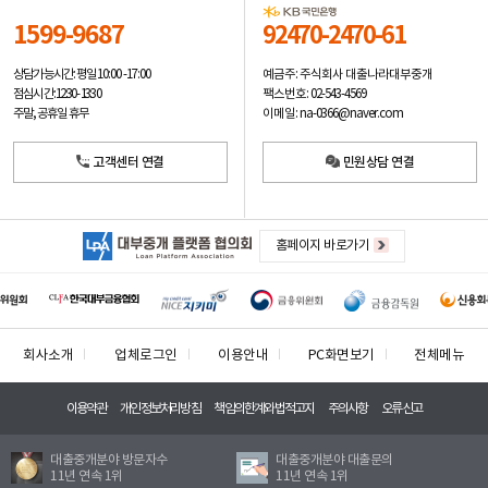
1599-9687
92470-2470-61
예금주: 주식회사 대출나라대부중개
상담가능시간: 평일
10:00 -17:00
팩스번호: 02-543-4569
점심시간: 12:30 - 13:30
이메일: na-0366@naver.com
주말, 공휴일 휴무
고객센터 연결
민원상담 연결
홈페이지 바로가기
회사소개
업체로그인
이용안내
PC화면보기
전체메뉴
이용약관
개인정보처리방침
책임의한계와법적고지
주의사항
오류신고
대출중개분야 방문자수
대출중개분야 대출문의
11년 연속 1위
11년 연속 1위