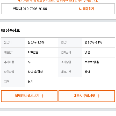
대출나라를 보고 연락드렸다고 하시면 보다 상담이 쉬워집니다.
연락처
010-7903-9166
통화하기
상품정보
월금리
월 1%~1.6%
연금리
연 10%~11%
대출한도
100만원
연체금리
없음
추가비용
무
조기상환
수수료 없음
상환방식
상담 후 결정
대출기간
상담
지역
경기
업체정보 상세보기
대출시 주의사항