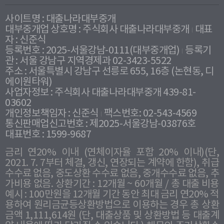
사이트명 : 대출나라대부중개
대부중개업 상호명 : 주식회사 대출나라대부중개
대표
자 : 신준식
등록번호 : 2025-서울강남-0111(대부중개업)
등록기
관 : 서울 강남구 지역경제과 02-3423-5522
주소 : 서울특별시 강남구 선릉로 655, 16층 (논현동, 디
에이원타워)
사업자정보 : 주식회사 대출나라대부중개 439-81-
03602
개인정보책임자 : 신준식
팩스번호: 02-543-4569
통신판매업신고번호 : 제2025-서울강남-03876호
대표번호 : 1599-9687
금리 연20% 이내 (연체이자율 포함 20% 이내)(단,
2021. 7. 7부터 체결, 갱신, 연장되는 계약에 한함), 취급
수수료 없음, 중도상환 수수료 없음, 중개수수료 없음, 추
가비용 없음. 상환기간 : 12개월 ~ 60개월 / 총 대출 비용
예시 : 100만원을 12개월 기간 동안 최대 금리 연20% 적
용하여 원리금균등상환방법으로 이용하는 경우 총 상환
금액 1,111,614원 (단, 대출상품 및 상환방법 등 대출계