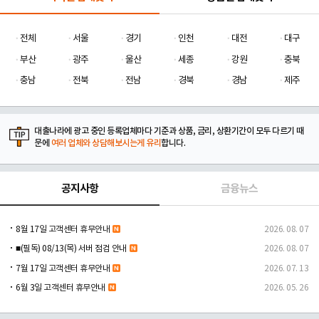
전체
서울
경기
인천
대전
대구
부산
광주
울산
세종
강원
충북
충남
전북
전남
경북
경남
제주
대출나라에 광고 중인 등록업체마다 기준과 상품, 금리, 상환기간이 모두 다르기 때
문에
여러 업체와 상담해보시는게 유리
합니다.
공지사항
금융뉴스
8월 17일 고객센터 휴무안내
2026. 08. 07
■(필독) 08/13(목) 서버 점검 안내
2026. 08. 07
7월 17일 고객센터 휴무안내
2026. 07. 13
6월 3일 고객센터 휴무안내
2026. 05. 26