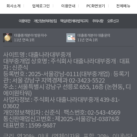
회사소개
업체로그인
이용안내
PC화면보기
전체메뉴
이용약관
개인정보처리방침
책임의한계와법적고지
주의사항
오류신고
대출중개분야 방문자수
대출중개분야 대출문의
11년 연속 1위
11년 연속 1위
사이트명 : 대출나라대부중개
대부중개업 상호명 : 주식회사 대출나라대부중개
대표
자 : 신준식
등록번호 : 2025-서울강남-0111(대부중개업)
등록기
관 : 서울 강남구 지역경제과 02-3423-5522
주소 : 서울특별시 강남구 선릉로 655, 16층 (논현동, 디
에이원타워)
사업자정보 : 주식회사 대출나라대부중개 439-81-
03602
개인정보책임자 : 신준식
팩스번호: 02-543-4569
통신판매업신고번호 : 제2025-서울강남-03876호
대표번호 : 1599-9687
금리 연20% 이내 (연체이자율 포함 20% 이내)(단,