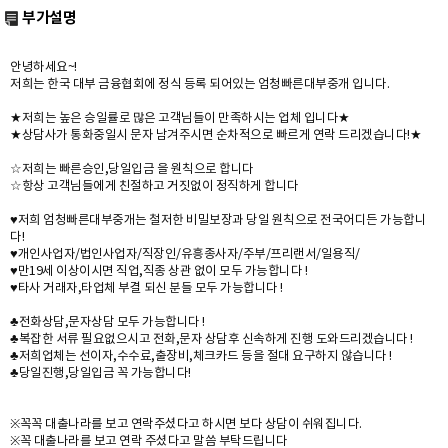
부가설명
안녕하세요~!
저희는 한국 대부 금융협회에 정식 등록 되어있는 엄청빠른대부중개 입니다.
★저희는 높은 승일률로 많은 고객님들이 만족하시는 업체 입니다★
★상담사가 통화중일시 문자 남겨주시면 순차적으로 빠르게 연락 드리겠습니다!★
☆저희는 빠른승인,당일입금 을 원칙으로 합니다
☆항상 고객님들에게 친절하고 거짓없이 정직하게 합니다
♥저희 엄청빠른대부중개는 철저한 비밀보장과 당일 원칙으로 전국어디든 가능합니
다!
♥개인사업자/법인사업자/직장인/유흥종사자/주부/프리랜서/일용직/
♥만19세 이상이시면 직업,직종 상관 없이 모두 가능합니다 !
♥타사 거래자,타업체 부결 되신 분들 모두 가능합니다 !
♣전화상담,문자상담 모두 가능합니다 !
♣복잡한 서류 필요없으시고 전화,문자 상담후 신속하게 진행 도와드리겠습니다 !
♣저희업체는 선이자,수수료,출장비,체크카드 등을 절대 요구하지 않습니다 !
♣당일진행,당일입금 꼭 가능합니다!
※꼭꼭 대출나라를 보고 연락주셨다고 하시면 보다 상담이 쉬워집니다.
※꼭 대출나라를 보고 연락 주셨다고 말씀 부탁드립니다