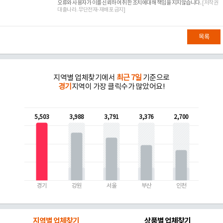
오류와 사용자가 이를 신뢰하여 취한 조치에대해 책임을 지지않습니다.
[저작권
대출나라. 무단전재-재배포 금지]
목록
지역별 업체찾기에서
최근 7일
기준으로
경기
지역이 가장 클릭수가 많았어요!
5,503
3,988
3,791
3,376
2,700
경기
강원
서울
부산
인천
지역별 업체찾기
상품별 업체찾기