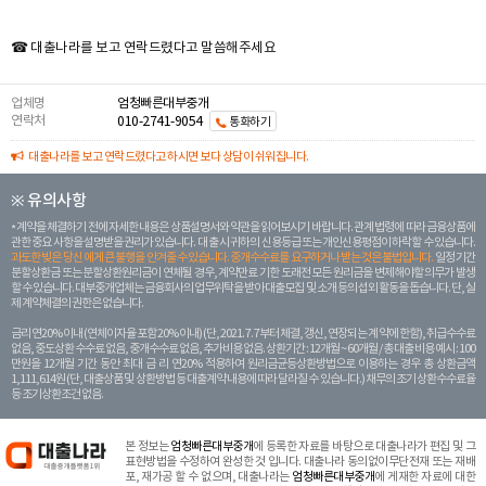
☎ 대출나라를 보고 연락드렸다고 말씀해주세요
업체명
엄청빠른대부중개
연락처
010-2741-9054
통화하기
대출나라를 보고 연락드렸다고 하시면 보다 상담이 쉬워집니다.
※ 유의사항
계약을 체결하기 전에 자세한 내용은 상품설명서와 약관을 읽어보시기 바랍니다. 관계 법령에 따라 금융상품에
관한 중요 사항을 설명받을 권리가 있습니다. 대 출 시 귀하의 신용등급 또는 개인신용평점이 하락할 수 있습니다.
과도한 빚은 당신 에게 큰 불행을 안겨줄 수 있습니다. 중개수수료를 요구하거나 받는 것은 불법입니다.
일정 기간
분할상환금 또는 분할상환원리금이 연체될 경우, 계약만료 기한 도래전 모든 원리금을 변제해야할 의무가 발생
할 수 있습니다. 대부중개업체는 금융회사의 업무위탁을 받아 대출모집 및 소개 등의 섭외 활동을 돕습니다. 단, 실
제 계약체결의 권한은 없습니다.
금리 연20% 이내 (연체이자율 포함 20% 이내) (단, 2021. 7. 7부터 체결, 갱신, 연장되는 계 약에 한함), 취급수수료
없음, 중도상환 수수료 없음, 중개수수료 없음, 추가비용 없음. 상환기간 : 12개월 ~ 60개월 / 총 대출 비용 예시 : 100
만원을 12개월 기간 동안 최대 금 리 연20% 적용하여 원리금균등상환방법으로 이용하는 경우 총 상환금액
1,111,614원 (단, 대출상품 및 상환방법 등 대출계약 내용에 따라 달라질 수 있습니다.) 채무의 조기 상환수수료율
등 조기상환조건 없음.
본 정보는
엄청빠른대부중개
에 등록한 자료를 바탕으로 대출나라가 편집 및 그
표현방법을 수정하여 완성한 것 입니다. 대출나라 동의없이무단전재 또는 재배
포, 재가공 할 수 없으며, 대출나라는
엄청빠른대부중개
에 게재한 자료에 대한