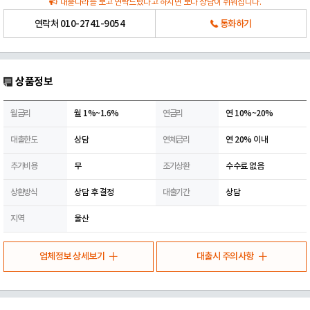
대출나라를 보고 연락드렸다고 하시면 보다 상담이 쉬워집니다.
연락처
010-2741-9054
통화하기
상품정보
월금리
월 1%~1.6%
연금리
연 10%~20%
대출한도
상담
연체금리
연 20% 이내
추가비용
무
조기상환
수수료 없음
상환방식
상담 후 결정
대출기간
상담
지역
울산
업체정보 상세보기
대출시 주의사항