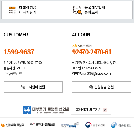
대출상환금
등록대부업체
이자계산기
통합조회
CUSTOMER
ACCOUNT
1599-9687
92470-2470-61
예금주: 주식회사 대출나라대부중개
상담가능시간: 평일
10:00 -17:00
팩스번호: 02-543-4569
점심시간: 12:30 - 13:30
이메일: na-0366@naver.com
주말, 공휴일 휴무
고객센터 연결
민원상담 연결
홈페이지 바로가기