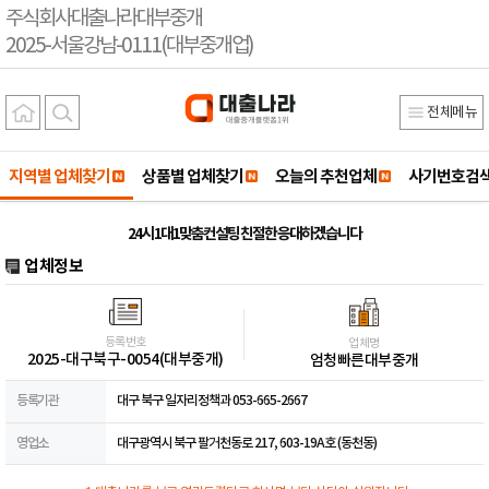
주식회사대출나라대부중개
2025-서울강남-0111(대부중개업)
전체메뉴
지역별 업체찾기
상품별 업체찾기
오늘의 추천업체
사기번호검
24시 1대1맞춤컨설팅 친절한 응대하겠습니다
업체정보
등록번호
업체명
2025-대구북구-0054(대부중개)
엄청빠른대부중개
등록기관
대구 북구 일자리정책과 053-665-2667
영업소
대구광역시 북구 팔거천동로 217, 603-19A호 (동천동)