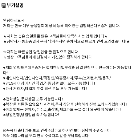
부가설명
안녕하세요~!
저희는 한국 대부 금융협회에 정식 등록 되어있는 엄청빠른대부중개 입니다.
★저희는 높은 승일률로 많은 고객님들이 만족하시는 업체 입니다★
★상담사가 통화중일시 문자 남겨주시면 순차적으로 빠르게 연락 드리겠습니다!★
☆저희는 빠른승인,당일입금 을 원칙으로 합니다
☆항상 고객님들에게 친절하고 거짓없이 정직하게 합니다
♥저희 엄청빠른대부중개는 철저한 비밀보장과 당일 원칙으로 전국어디든 가능합니
다!
♥개인사업자/법인사업자/직장인/유흥종사자/주부/프리랜서/일용직/
♥만19세 이상이시면 직업,직종 상관 없이 모두 가능합니다 !
♥타사 거래자,타업체 부결 되신 분들 모두 가능합니다 !
♣전화상담,문자상담 모두 가능합니다 !
♣복잡한 서류 필요없으시고 전화,문자 상담후 신속하게 진행 도와드리겠습니다 !
♣저희업체는 선이자,수수료,출장비,체크카드 등을 절대 요구하지 않습니다 !
♣당일진행,당일입금 꼭 가능합니다!
※꼭꼭 대출나라를 보고 연락주셨다고 하시면 보다 상담이 쉬워집니다.
※꼭 대출나라를 보고 연락 주셨다고 말씀 부탁드립니다