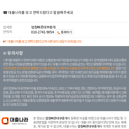
☎ 대출나라를 보고 연락드렸다고 말씀해주세요
업체명
엄청빠른대부중개
연락처
010-2741-9054
통화하기
대출나라를 보고 연락드렸다고 하시면 보다 상담이 쉬워집니다.
※ 유의사항
계약을 체결하기 전에 자세한 내용은 상품설명서와 약관을 읽어보시기 바랍니다. 관계 법령에 따라 금융상품에
관한 중요 사항을 설명받을 권리가 있습니다. 대 출 시 귀하의 신용등급 또는 개인신용평점이 하락할 수 있습니다.
과도한 빚은 당신 에게 큰 불행을 안겨줄 수 있습니다. 중개수수료를 요구하거나 받는 것은 불법입니다.
일정 기간
분할상환금 또는 분할상환원리금이 연체될 경우, 계약만료 기한 도래전 모든 원리금을 변제해야할 의무가 발생
할 수 있습니다. 대부중개업체는 금융회사의 업무위탁을 받아 대출모집 및 소개 등의 섭외 활동을 돕습니다. 단, 실
제 계약체결의 권한은 없습니다.
금리 연20% 이내 (연체이자율 포함 20% 이내) (단, 2021. 7. 7부터 체결, 갱신, 연장되는 계 약에 한함), 취급수수료
없음, 중도상환 수수료 없음, 중개수수료 없음, 추가비용 없음. 상환기간 : 12개월 ~ 60개월 / 총 대출 비용 예시 : 100
만원을 12개월 기간 동안 최대 금 리 연20% 적용하여 원리금균등상환방법으로 이용하는 경우 총 상환금액
1,111,614원 (단, 대출상품 및 상환방법 등 대출계약 내용에 따라 달라질 수 있습니다.) 채무의 조기 상환수수료율
등 조기상환조건 없음.
본 정보는
엄청빠른대부중개
에 등록한 자료를 바탕으로 대출나라가 편집 및 그
표현방법을 수정하여 완성한 것 입니다. 대출나라 동의없이무단전재 또는 재배
포, 재가공 할 수 없으며, 대출나라는
엄청빠른대부중개
에 게재한 자료에 대한