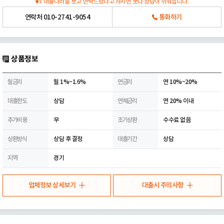
대출나라를 보고 연락드렸다고 하시면 보다 상담이 쉬워집니다.
연락처
010-2741-9054
통화하기
상품정보
월금리
월 1%~1.6%
연금리
연 10%~20%
대출한도
상담
연체금리
연 20% 이내
추가비용
무
조기상환
수수료 없음
상환방식
상담 후 결정
대출기간
상담
지역
경기
업체정보 상세보기
대출시 주의사항