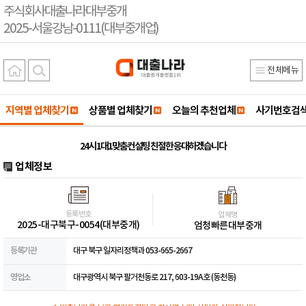
주식회사대출나라대부중개
2025-서울강남-0111(대부중개업)
전체메뉴
지역별 업체찾기
상품별 업체찾기
오늘의 추천업체
사기번호검
24시 1대1맞춤컨설팅 친절한 응대하겠습니다
업체정보
등록번호
업체명
2025-대구북구-0054(대부중개)
엄청빠른대부중개
등록기관
대구 북구 일자리정책과 053-665-2667
영업소
대구광역시 북구 팔거천동로 217, 603-19A호 (동천동)