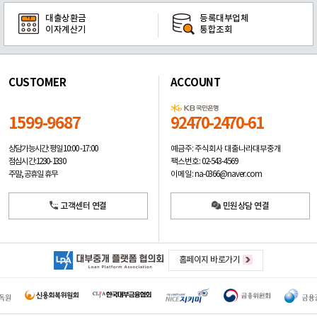
대출상환금
등록대부업체
이자계산기
통합조회
CUSTOMER
ACCOUNT
1599-9687
92470-2470-61
예금주: 주식회사 대출나라대부중개
상담가능시간: 평일
10:00 -17:00
팩스번호: 02-543-4569
점심시간: 12:30 - 13:30
이메일: na-0366@naver.com
주말, 공휴일 휴무
고객센터 연결
민원상담 연결
홈페이지 바로가기