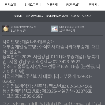
회사소개
업체로그인
이용안내
PC화면보기
전체메뉴
이용약관
개인정보처리방침
책임의한계와법적고지
주의사항
오류신고
대출중개분야 방문자수
대출중개분야 대출문의
11년 연속 1위
11년 연속 1위
사이트명 : 대출나라대부중개
대부중개업 상호명 : 주식회사 대출나라대부중개
대표
자 : 신준식
등록번호 : 2025-서울강남-0111(대부중개업)
등록기
관 : 서울 강남구 지역경제과 02-3423-5522
주소 : 서울특별시 강남구 선릉로 655, 16층 (논현동, 디
에이원타워)
사업자정보 : 주식회사 대출나라대부중개 439-81-
03602
개인정보책임자 : 신준식
팩스번호: 02-543-4569
통신판매업신고번호 : 제2025-서울강남-03876호
대표번호 : 1599-9687
금리 연20% 이내 (연체이자율 포함 20% 이내)(단,