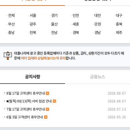
전체
서울
경기
인천
대전
대구
부산
광주
울산
세종
강원
충북
충남
전북
전남
경북
경남
제주
대출나라에 광고 중인 등록업체마다 기준과 상품, 금리, 상환기간이 모두 다르기 때
문에
여러 업체와 상담해보시는게 유리
합니다.
공지사항
금융뉴스
8월 17일 고객센터 휴무안내
2026. 08. 07
■(필독) 08/13(목) 서버 점검 안내
2026. 08. 07
7월 17일 고객센터 휴무안내
2026. 07. 13
6월 3일 고객센터 휴무안내
2026. 05. 26