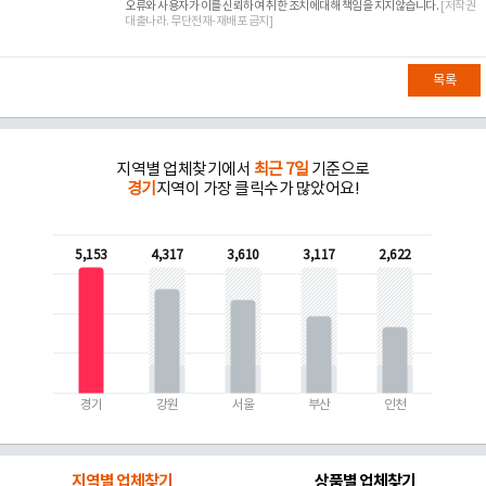
오류와 사용자가 이를 신뢰하여 취한 조치에대해 책임을 지지않습니다.
[저작권
대출나라. 무단전재-재배포 금지]
목록
지역별 업체찾기에서
최근 7일
기준으로
경기
지역이 가장 클릭수가 많았어요!
5,153
4,317
3,610
3,117
2,622
경기
강원
서울
부산
인천
지역별 업체찾기
상품별 업체찾기