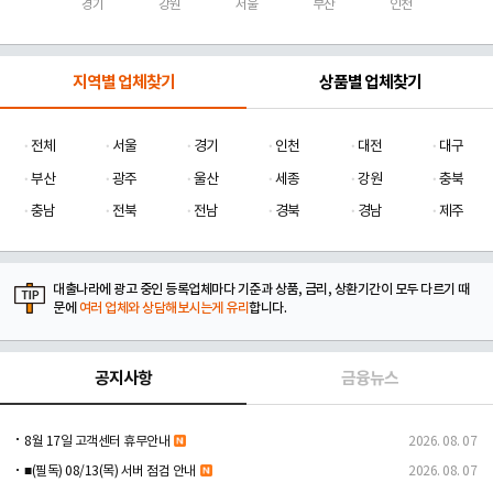
경기
강원
서울
부산
인천
지역별 업체찾기
상품별 업체찾기
전체
서울
경기
인천
대전
대구
부산
광주
울산
세종
강원
충북
충남
전북
전남
경북
경남
제주
대출나라에 광고 중인 등록업체마다 기준과 상품, 금리, 상환기간이 모두 다르기 때
문에
여러 업체와 상담해보시는게 유리
합니다.
공지사항
금융뉴스
8월 17일 고객센터 휴무안내
2026. 08. 07
■(필독) 08/13(목) 서버 점검 안내
2026. 08. 07