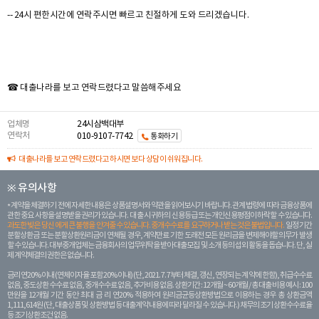
-- 24시 편한시간에 연락주시면 빠르고 친절하게 도와 드리겠습니다.
☎ 대출나라를 보고 연락드렸다고 말씀해주세요
업체명
24시삼백대부
연락처
010-9107-7742
통화하기
대출나라를 보고 연락드렸다고 하시면 보다 상담이 쉬워집니다.
※ 유의사항
계약을 체결하기 전에 자세한 내용은 상품설명서와 약관을 읽어보시기 바랍니다. 관계 법령에 따라 금융상품에
관한 중요 사항을 설명받을 권리가 있습니다. 대 출 시 귀하의 신용등급 또는 개인신용평점이 하락할 수 있습니다.
과도한 빚은 당신 에게 큰 불행을 안겨줄 수 있습니다. 중개수수료를 요구하거나 받는 것은 불법입니다.
일정 기간
분할상환금 또는 분할상환원리금이 연체될 경우, 계약만료 기한 도래전 모든 원리금을 변제해야할 의무가 발생
할 수 있습니다. 대부중개업체는 금융회사의 업무위탁을 받아 대출모집 및 소개 등의 섭외 활동을 돕습니다. 단, 실
제 계약체결의 권한은 없습니다.
금리 연20% 이내 (연체이자율 포함 20% 이내) (단, 2021. 7. 7부터 체결, 갱신, 연장되는 계 약에 한함), 취급수수료
없음, 중도상환 수수료 없음, 중개수수료 없음, 추가비용 없음. 상환기간 : 12개월 ~ 60개월 / 총 대출 비용 예시 : 100
만원을 12개월 기간 동안 최대 금 리 연20% 적용하여 원리금균등상환방법으로 이용하는 경우 총 상환금액
1,111,614원 (단, 대출상품 및 상환방법 등 대출계약 내용에 따라 달라질 수 있습니다.) 채무의 조기 상환수수료율
등 조기상환조건 없음.