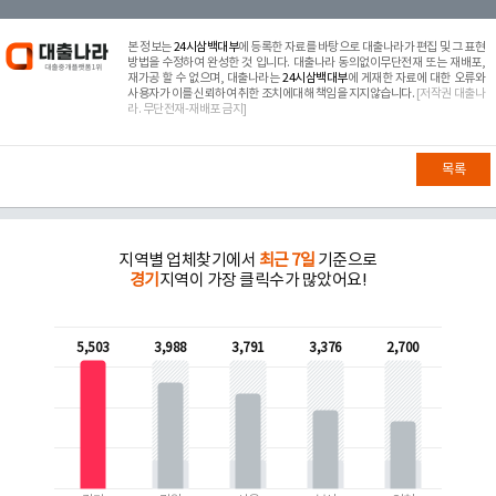
본 정보는
24시삼백대부
에 등록한 자료를 바탕으로 대출나라가 편집 및 그 표현
방법을 수정하여 완성한 것 입니다. 대출나라 동의없이무단전재 또는 재배포,
재가공 할 수 없으며, 대출나라는
24시삼백대부
에 게재한 자료에 대한 오류와
사용자가 이를 신뢰하여 취한 조치에대해 책임을 지지않습니다.
[저작권 대출나
라. 무단전재-재배포 금지]
목록
지역별 업체찾기에서
최근 7일
기준으로
경기
지역이 가장 클릭수가 많았어요!
5,503
3,988
3,791
3,376
2,700