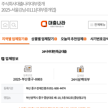
주식회사대출나라대부중개
2025-서울강남-0111(대부중개업)
전체메뉴
지역별 업체찾기
상품별 업체찾기
오늘의 추천업체
사기번호검
24시 비대면 특급 대출
업체정보
등록번호
업체명
2025-부산중구-0003
24시삼백대부
등록기관
부산 중구 경제진흥과 051-600-4474
영업소
부산광역시 중구 중앙대로 45-10, 5층 502호 (중앙동2가)