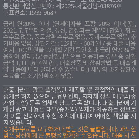
개인정보책임자 : 신준식
팩스번호: 02-543-4569
통신판매업신고번호 : 제2025-서울강남-03876호
대표번호 : 1599-9687
금리 연20% 이내 (연체이자율 포함 20% 이내)(단,
2021. 7. 7부터 체결, 갱신, 연장되는 계약에 한함), 취급
수수료 없음, 중도상환 수수료 없음, 중개수수료 없음, 추
가비용 없음. 상환기간 : 12개월 ~ 60개월 / 총 대출 비용
예시 : 100만원을 12개월 기간 동안 최대 금리 연20% 적
용하여 원리금균등상환방법으로 이용하는 경우 총 상환
금액 1,111,614원 (단, 대출상품 및 상환방법 등 대출계
약 내용에 따라 달라질 수 있습니다.) 채무의 조기상환수
수료율 등 조기상환조건 없음.
대출나라는 광고 플랫폼만 제공할 뿐 직접적인 대출 및
중개를 하지 않으며 금융위원회, 지자체 정식 대부업(중
개업 포함) 등록 업체만 광고 등록 합니다. 대출나라에 기
재된 광고 내용은 대부(중개업) 업체가 제공하는 정보로
서 이를 신뢰하여 취한 조치에 대하여 어떠한 책임을 지
지 않습니다.
중개수수료를 요구하거나 받는 것은 불법입니다. 과도한
빛은 당신에게 큰 불행을 안겨줄 수 있습니다. 대출 시 신