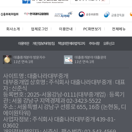
회사소개
업체로그인
이용안내
PC화면보기
전체메뉴
이용약관
개인정보처리방침
책임의한계와법적고지
주의사항
오류신고
대출중개분야 방문자수
대출중개분야 대출문의
11년 연속 1위
11년 연속 1위
사이트명 : 대출나라대부중개
대부중개업 상호명 : 주식회사 대출나라대부중개
대표
자 : 신준식
등록번호 : 2025-서울강남-0111(대부중개업)
등록기
관 : 서울 강남구 지역경제과 02-3423-5522
주소 : 서울특별시 강남구 선릉로 655, 16층 (논현동, 디
에이원타워)
사업자정보 : 주식회사 대출나라대부중개 439-81-
03602