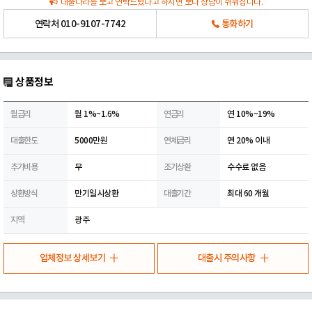
대출나라를 보고 연락드렸다고 하시면 보다 상담이 쉬워집니다.
연락처
010-9107-7742
통화하기
상품정보
월금리
월 1%~1.6%
연금리
연 10%~19%
대출한도
5000만원
연체금리
연 20% 이내
추가비용
무
조기상환
수수료 없음
상환방식
만기일시상환
대출기간
최대 60 개월
지역
광주
업체정보 상세보기
대출시 주의사항