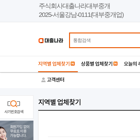
본
주식회사대출나라대부중개
문
2025-서울강남-0111(대부중개업)
바
로
가
기
지역별 업체찾기
상품별 업체찾기
오늘의 
고객센터
지역별 업체찾기
사기번호검색
회원가입 없이
무료로 이용
가능합니다.