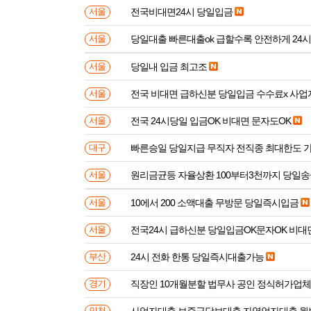
전국비대면24시 당일입금
서울
당일대출 빠른대출ok 급할수록 안전하게 24
서울
당일내 입금 최고조
서울
전국 비대면 급하신분 
서울
전국 24시당일 입금OK 비대면 문자도OK
서울
빠른승일 당일지급 무직자 전직종 최대한도 
대구
원리금균등 자율상환 100부터3천까지 당일
서울
10에서 200 소액대출 무방문 당일즉시입금
서울
전국24시 급하신분 당일입금OK문자OK 비대
서울
24시 전화 한통 당일즉시대출가능
부산
직장인 10개월분할 법무사 공인 정식허가업체
경기
사업자대출 보증금담보대출 자영업자대출 월