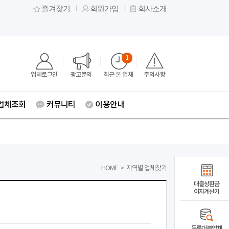
즐겨찾기
회원가입
회사소개
1
업체로그인
광고문의
최근 본 업체
주의사항
업체조회
커뮤니티
이용안내
HOME
>
지역별 업체찾기
대출상환금
이자계산기
등록대부업체