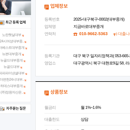
업체정보
등록번호
2025-대구북구-0002(대부중개)
최근 등록 업체
업체명
지금바로대부중개
연락처
010-9662-5363
대출나
노란햇살대부
24시여성대부중..
더베스트대부중개
뉴본대부중개
등록기관
대구 북구 일자리정책과( 053-665-2
뉴골드대부중개
영업소
대구광역시 북구 대현로9길 58, 라
뉴골드대부
파파파이낸셜대부
더편한24시대부..
하데스대부중개
상품정보
(주)정원자산운..
월금리
월 1%~1.6%
자주묻는 질문
대출한도
상담