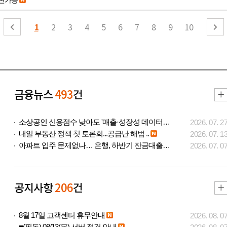
1
2
3
4
5
6
7
8
9
10
금융뉴스
493
건
소상공인 신용점수 낮아도 '매출·성장성 데이터..
2026. 07. 2
내일 부동산 정책 첫 토론회...공급난 해법 ..
2026. 07. 1
아파트 입주 문제없나… 은행, 하반기 잔금대출..
2026. 07. 0
공지사항
206
건
8월 17일 고객센터 휴무안내
2026. 08. 0