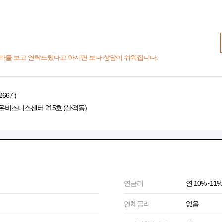
라를 보고 연락드렸다고 하시면 보다 상담이 쉬워집니다.
667 )
온비즈니스센터 215호 (산격동)
연금리
연 10%~11%
연체금리
없음