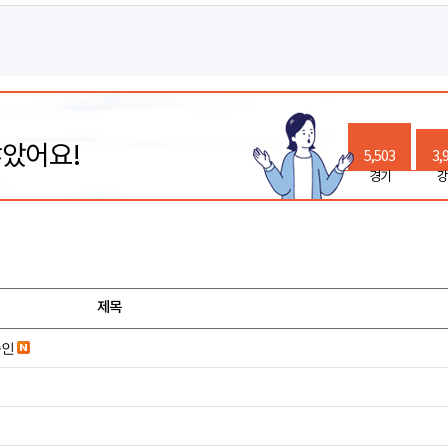
많았어요!
5,503
3,
경기
강
제목
승인