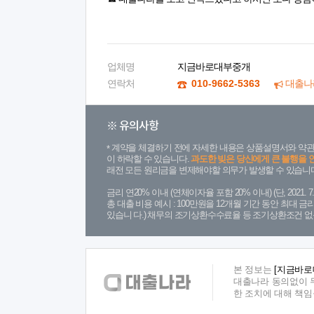
업체명
지금바로대부중개
연락처
010-9662-5363
대출나
※ 유의사항
계약을 체결하기 전에 자세한 내용은 상품설명서와 약관
이 하락할 수 있습니다.
과도한 빚은 당신에게 큰 불행을 
래전 모든 원리금을 변제해야할 의무가 발생할 수 있습니다
금리 연20% 이내 (연체이자율 포함 20% 이내) (단, 2021
총 대출 비용 예시 : 100만원을 12개월 기간 동안 최대 
있습니 다.) 채무의 조기상환수수료율 등 조기상환조건 없
본 정보는
[지금바로
대출나라 동의없이 무
한 조치에 대해 책