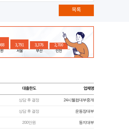
목록
988
3,791
3,376
2,700
원
서울
부산
인천
대출한도
업체명
상담 후 결정
24시웰컴대부중개
상담 후 결정
운동장대부
200만원
둥지대부