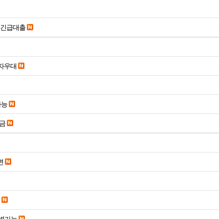
시긴급대출
당일입금 수수료x 사업자우대
가능
송금
면
변가능