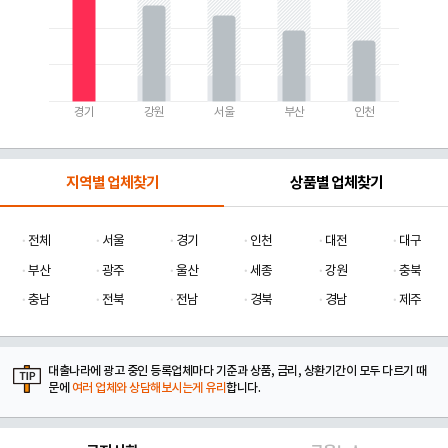
경기
강원
서울
부산
인천
지역별 업체찾기
상품별 업체찾기
전체
서울
경기
인천
대전
대구
부산
광주
울산
세종
강원
충북
충남
전북
전남
경북
경남
제주
대출나라에 광고 중인 등록업체마다 기준과 상품, 금리, 상환기간이 모두 다르기 때
문에
여러 업체와 상담해보시는게 유리
합니다.