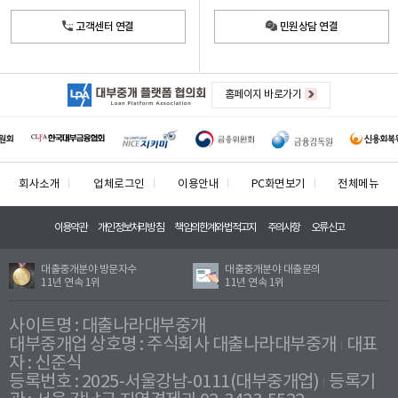
고객센터 연결
민원상담 연결
홈페이지 바로가기
회사소개
업체로그인
이용안내
PC화면보기
전체메뉴
이용약관
개인정보처리방침
책임의한계와법적고지
주의사항
오류신고
대출중개분야 방문자수
대출중개분야 대출문의
11년 연속 1위
11년 연속 1위
사이트명 : 대출나라대부중개
대부중개업 상호명 : 주식회사 대출나라대부중개
대표
자 : 신준식
등록번호 : 2025-서울강남-0111(대부중개업)
등록기