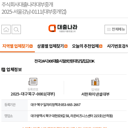
주식회사대출나라대부중개
2025-서울강남-0111(대부중개업)
전체메뉴
지역별 업체찾기
상품별 업체찾기
오늘의 추천업체
사기번호검
전국24시 300대출시 월5만원대 당일입금OK
업체정보
등록번호
업체명
2025-대구북구-0001(대부)
서한파이낸셜대부
등록기관
대구 북구 일자리정책과 053-665-2667
영업소
대구광역시 북구 대현로9길 58, 라온비즈니스센터 215호 (산격동)