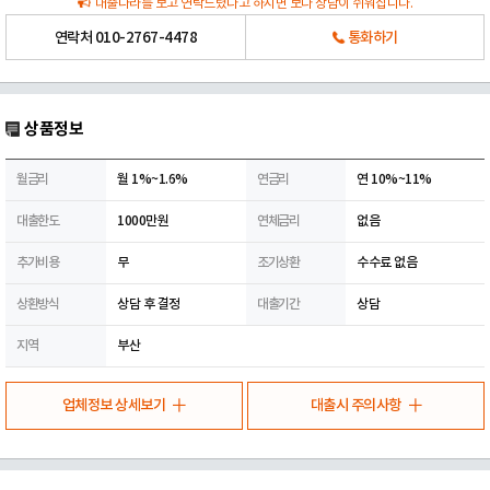
대출나라를 보고 연락드렸다고 하시면 보다 상담이 쉬워집니다.
연락처
010-2767-4478
통화하기
상품정보
월금리
월 1%~1.6%
연금리
연 10%~11%
대출한도
1000만원
연체금리
없음
추가비용
무
조기상환
수수료 없음
상환방식
상담 후 결정
대출기간
상담
지역
부산
업체정보 상세보기
대출시 주의사항