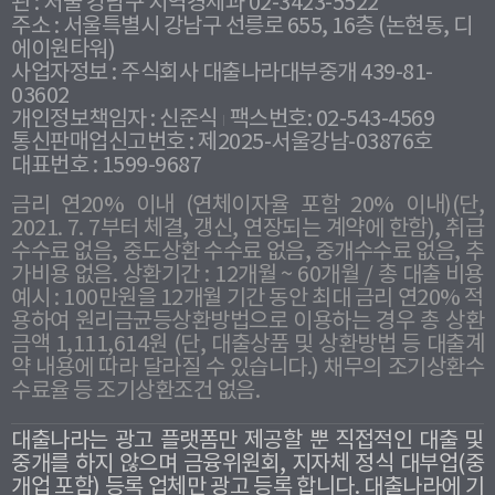
관 : 서울 강남구 지역경제과 02-3423-5522
주소 : 서울특별시 강남구 선릉로 655, 16층 (논현동, 디
에이원타워)
사업자정보 : 주식회사 대출나라대부중개 439-81-
03602
개인정보책임자 : 신준식
팩스번호: 02-543-4569
통신판매업신고번호 : 제2025-서울강남-03876호
대표번호 : 1599-9687
금리 연20% 이내 (연체이자율 포함 20% 이내)(단,
2021. 7. 7부터 체결, 갱신, 연장되는 계약에 한함), 취급
수수료 없음, 중도상환 수수료 없음, 중개수수료 없음, 추
가비용 없음. 상환기간 : 12개월 ~ 60개월 / 총 대출 비용
예시 : 100만원을 12개월 기간 동안 최대 금리 연20% 적
용하여 원리금균등상환방법으로 이용하는 경우 총 상환
금액 1,111,614원 (단, 대출상품 및 상환방법 등 대출계
약 내용에 따라 달라질 수 있습니다.) 채무의 조기상환수
수료율 등 조기상환조건 없음.
대출나라는 광고 플랫폼만 제공할 뿐 직접적인 대출 및
중개를 하지 않으며 금융위원회, 지자체 정식 대부업(중
개업 포함) 등록 업체만 광고 등록 합니다. 대출나라에 기