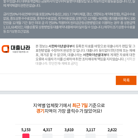
할 수 있습니다. 대부중개업체는 금융회사의 업무위탁을 받아 대출모집 및 소개 등의 섭외 활동을 돕습니다. 단, 실
제 계약체결의 권한은 없습니다.
금리 연20% 이내 (연체이자율 포함 20% 이내) (단, 2021. 7. 7부터 체결, 갱신, 연장되는 계 약에 한함), 취급수수료
없음, 중도상환 수수료 없음, 중개수수료 없음, 추가비용 없음. 상환기간 : 12개월 ~ 60개월 / 총 대출 비용 예시 : 100
만원을 12개월 기간 동안 최대 금 리 연20% 적용하여 원리금균등상환방법으로 이용하는 경우 총 상환금액
1,111,614원 (단, 대출상품 및 상환방법 등 대출계약 내용에 따라 달라질 수 있습니다.) 채무의 조기 상환수수료율
등 조기상환조건 없음.
본 정보는
서한파이낸셜대부
에 등록한 자료를 바탕으로 대출나라가 편집 및 그
표현방법을 수정하여 완성한 것 입니다. 대출나라 동의없이무단전재 또는 재배
포, 재가공 할 수 없으며, 대출나라는
서한파이낸셜대부
에 게재한 자료에 대한
오류와 사용자가 이를 신뢰하여 취한 조치에대해 책임을 지지않습니다.
[저작권
대출나라. 무단전재-재배포 금지]
목록
지역별 업체찾기에서
최근 7일
기준으로
경기
지역이 가장 클릭수가 많았어요!
5,153
4,317
3,610
3,117
2,622